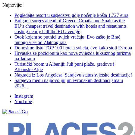
Najnovije:
Pogledajte resort u susjedstvu gdje noćenje košta 1.727 eura
Bulgaria surges ahead of Greece, Croatia and Spain as the
EU’s cheapest travel destination with hotels and restaurants
costing nearly half the EU average
Otok kojem se putnici uvijek vraćaju: Evo zašto je Brač
mnogo više od Zlatnog rata
Donosimo listu TOP 100 hotela svijeta, evo kako stoji Evropa
Hrvatska se pozicionira kao nova zvijezda luksuznog turizma
na Jadranu
Turistički boom u Albaniji: Juli puni plaže, gradove i
Albanske Alpe
Nagrada iz Los Angelesa: Sarajevu status svjetske destinacije!
Sarajevo među najpovoljnijim evropskim destinacijama u
2026.
Instagram
YouTube