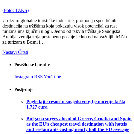
(Foto: TZKS)
U okviru globalne turističke industrije, promocija specifičnih
destinacija na tržištima koja pokazuju visok potencijal za rast
turizma ima ključnu ulogu. Jedno od takvih tržišta je Saudijska
Arabija, zemlja koja postepeno postaje jedno od najvažnijih tržišta
za turizam u Bosni i…
Nastavi Čitati
Povežite se i pratite
Instagram
RSS
YouTube
Posljednje
Pogledajte resort u susjedstvu gdje noćenje košta
1.727 eura
Bulgaria surges ahead of Greece, Croatia and Spain
as the EU’s cheapest travel destination with hotels
and restaurants costing nearly half the EU average