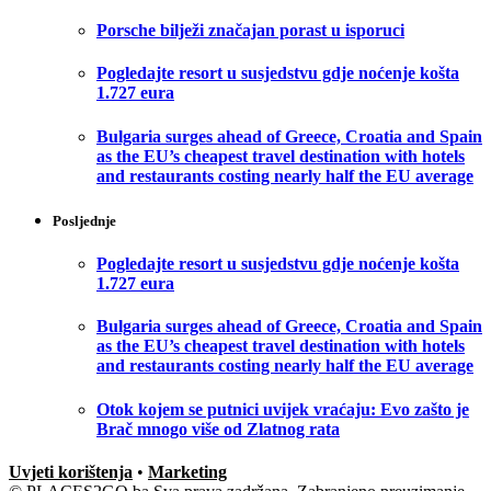
Porsche bilježi značajan porast u isporuci
Pogledajte resort u susjedstvu gdje noćenje košta
1.727 eura
Bulgaria surges ahead of Greece, Croatia and Spain
as the EU’s cheapest travel destination with hotels
and restaurants costing nearly half the EU average
Posljednje
Pogledajte resort u susjedstvu gdje noćenje košta
1.727 eura
Bulgaria surges ahead of Greece, Croatia and Spain
as the EU’s cheapest travel destination with hotels
and restaurants costing nearly half the EU average
Otok kojem se putnici uvijek vraćaju: Evo zašto je
Brač mnogo više od Zlatnog rata
Uvjeti korištenja
•
Marketing