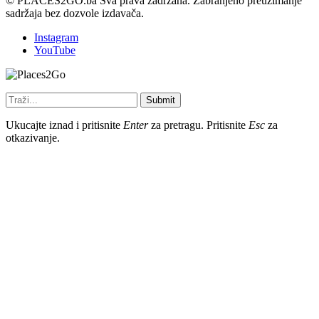
© PLACES2GO.ba Sva prava zadržana. Zabranjeno preuzimanje
sadržaja bez dozvole izdavača.
Instagram
YouTube
Submit
Ukucajte iznad i pritisnite
Enter
za pretragu. Pritisnite
Esc
za
otkazivanje.