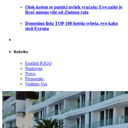
Otok kojem se putnici uvijek vraćaju: Evo zašto je
Brač mnogo više od Zlatnog rata
Donosimo listu TOP 100 hotela svijeta, evo kako
stoji Evropa
Rubrike
English P2GO
Naslovna
Novo
Preporuke
Vodimo Vas