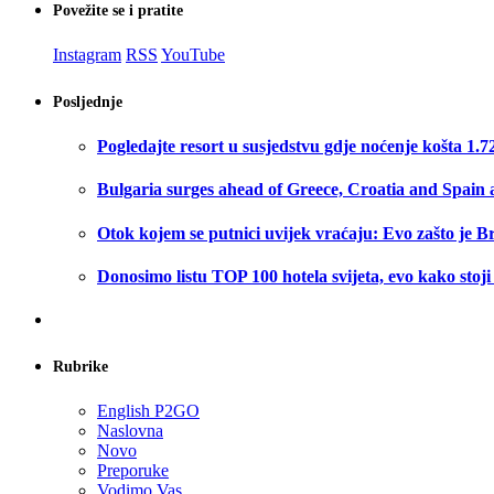
Povežite se i pratite
Instagram
RSS
YouTube
Posljednje
Pogledajte resort u susjedstvu gdje noćenje košta 1.7
Bulgaria surges ahead of Greece, Croatia and Spain a
Otok kojem se putnici uvijek vraćaju: Evo zašto je B
Donosimo listu TOP 100 hotela svijeta, evo kako stoj
Rubrike
English P2GO
Naslovna
Novo
Preporuke
Vodimo Vas