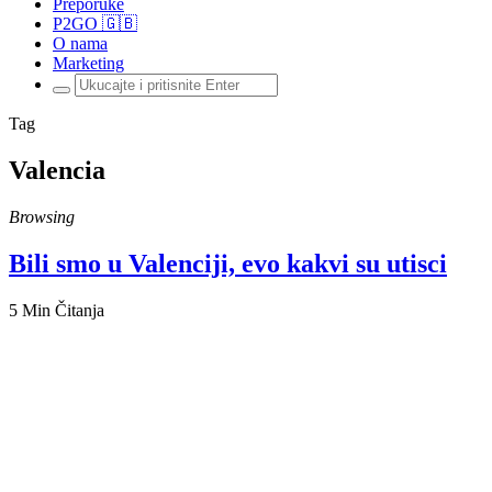
Preporuke
P2GO 🇬🇧
O nama
Marketing
Traži:
Tag
Valencia
Browsing
Bili smo u Valenciji, evo kakvi su utisci
5 Min Čitanja