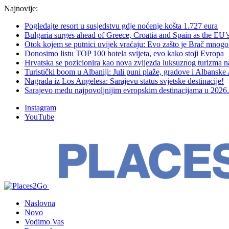
Najnovije:
Pogledajte resort u susjedstvu gdje noćenje košta 1.727 eura
Bulgaria surges ahead of Greece, Croatia and Spain as the EU’s 
Otok kojem se putnici uvijek vraćaju: Evo zašto je Brač mnogo 
Donosimo listu TOP 100 hotela svijeta, evo kako stoji Evropa
Hrvatska se pozicionira kao nova zvijezda luksuznog turizma n
Turistički boom u Albaniji: Juli puni plaže, gradove i Albanske
Nagrada iz Los Angelesa: Sarajevu status svjetske destinacije!
Sarajevo među najpovoljnijim evropskim destinacijama u 202
Instagram
YouTube
Naslovna
Novo
Vodimo Vas